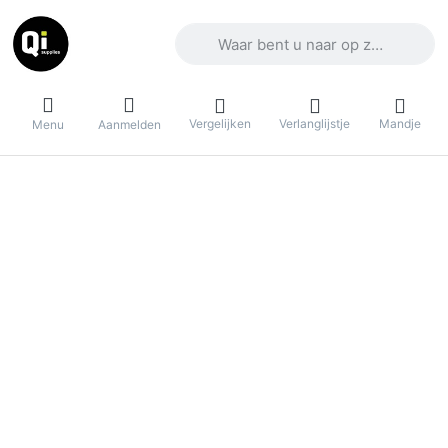
Voer een zoekterm in. De eerste result
Vergelijken
Verlanglijstje
Mandje
Menu
Aanmelden