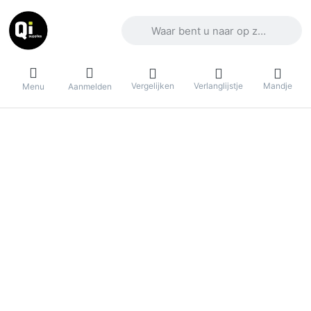
Voer een zoekterm in. De eerste result
Vergelijken
Verlanglijstje
Mandje
Menu
Aanmelden