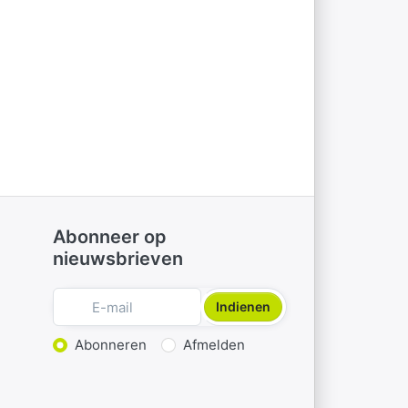
Abonneer op
nieuwsbrieven
Indienen
Actie kiezen
Abonneren
Afmelden