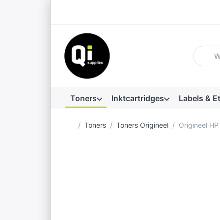
Voer ee
Toners
Inktcartridges
Labels & E
Startpagina
Toners
Toners Origineel
Origineel H