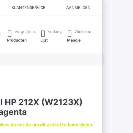
KLANTENSERVICE
AANMELDEN
ijl je typt. Druk op de Enter-toets om alle resultaten op te roe
Vergelijken
Verlang
Winkelen
Producten
Lijst
Mandje
el HP 212X (W2123X)
agenta
ees de eerste om dit artikel te beoordelen