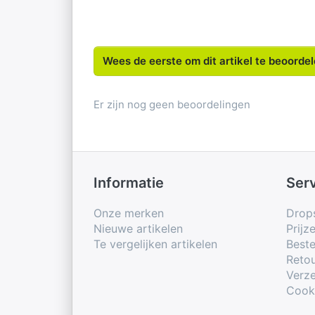
Wees de eerste om dit artikel te beoorde
Er zijn nog geen beoordelingen
Informatie
Ser
Onze merken
Drop
Nieuwe artikelen
Prijz
Te vergelijken artikelen
Beste
Retou
Verze
Cook