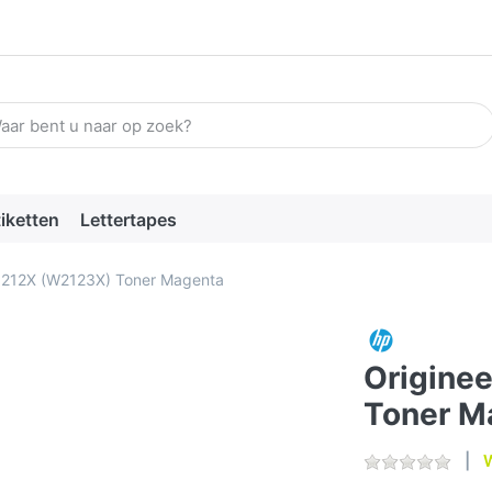
n zoekterm in. De eerste resultaten verschijnen automatisch terw
tiketten
Lettertapes
P 212X (W2123X) Toner Magenta
Origine
Toner M
W