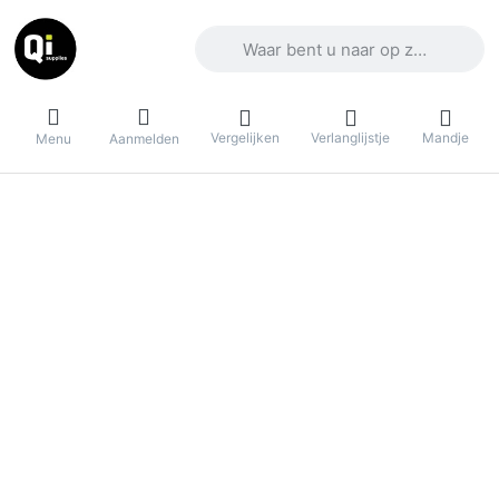
Voer een zoekterm in. De eerste result
Vergelijken
Verlanglijstje
Mandje
Menu
Aanmelden