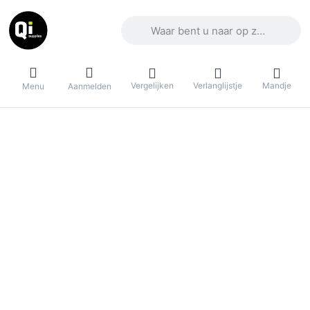
Voer een zoekterm in. De eerste result
Vergelijken
Verlanglijstje
Mandje
Menu
Aanmelden