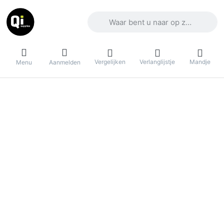
Voer een zoekterm in. De eerste result
Vergelijken
Verlanglijstje
Mandje
Menu
Aanmelden