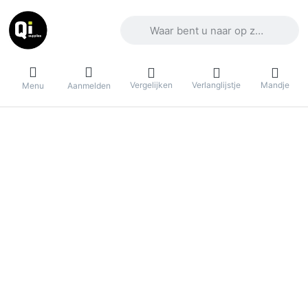
Voer een zoekterm in. De eerste result
Vergelijken
Verlanglijstje
Mandje
Menu
Aanmelden