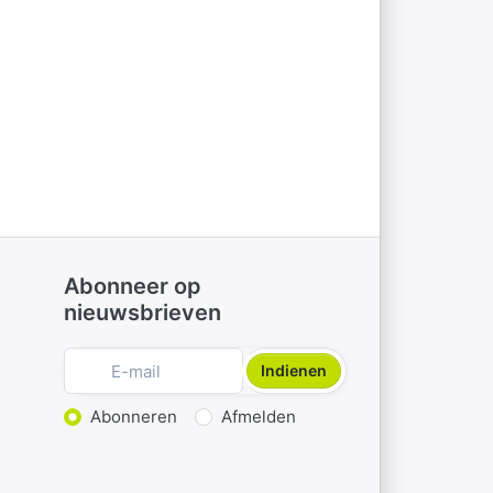
Abonneer op
nieuwsbrieven
Indienen
Actie kiezen
Abonneren
Afmelden