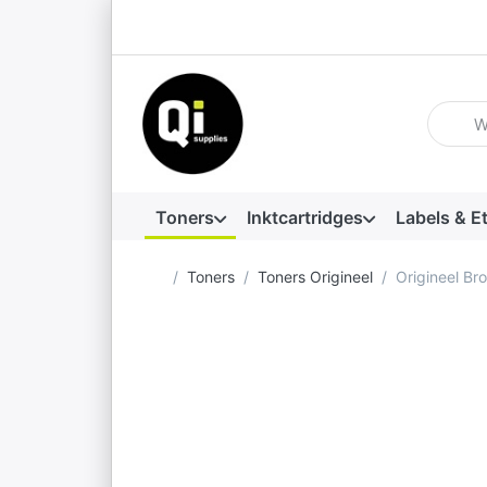
Voer ee
Toners
Inktcartridges
Labels & E
Startpagina
Toners
Toners Origineel
Origineel Br