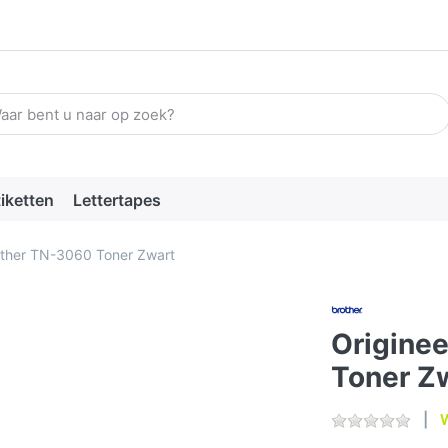
n zoekterm in. De eerste resultaten verschijnen automatisch terw
tiketten
Lettertapes
other TN-3060 Toner Zwart
Origine
Toner Z
W