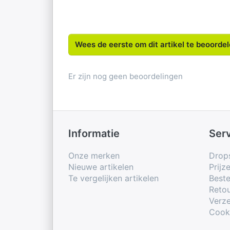
Wees de eerste om dit artikel te beoorde
Er zijn nog geen beoordelingen
Informatie
Ser
Onze merken
Drop
Nieuwe artikelen
Prijz
Te vergelijken artikelen
Beste
Retou
Verze
Cook