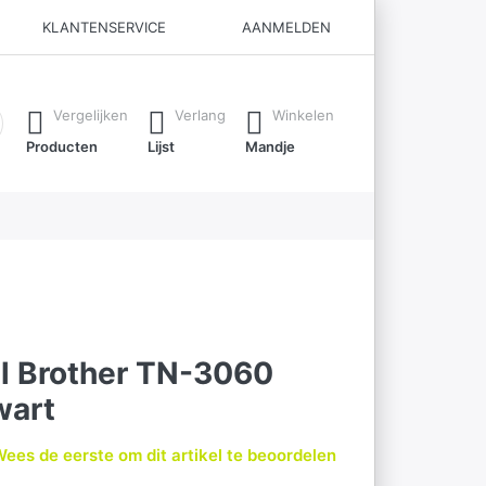
KLANTENSERVICE
AANMELDEN
ijl je typt. Druk op de Enter-toets om alle resultaten op te roe
Vergelijken
Verlang
Winkelen
Producten
Lijst
Mandje
el Brother TN-3060
wart
ees de eerste om dit artikel te beoordelen