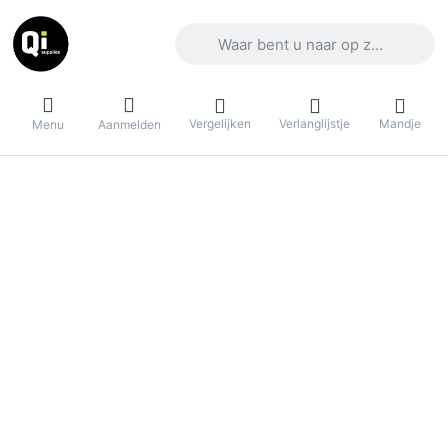
Voer een zoekterm in. De eerste result
Vergelijken
Verlanglijstje
Mandje
Menu
Aanmelden