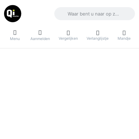
Voer een zoekterm in. De eerste result
Vergelijken
Verlanglijstje
Mandje
Menu
Aanmelden